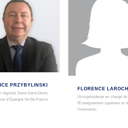
ICE PRZYBYLINSKI
FLORENCE LAROC
r régional Seine-Saint-Denis
Vice-présidente en charge de
isse d’Epargne Ile-De-France
l'Enseignement supérieur et 
l'innovation