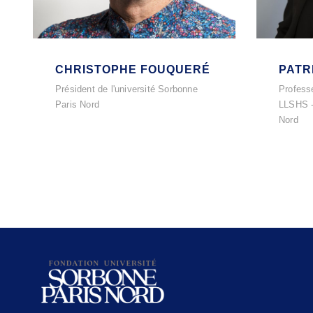
CHRISTOPHE FOUQUERÉ
PATR
Président de l'université Sorbonne
Professe
Paris Nord
LLSHS -
Nord