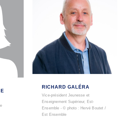
RICHARD GALÉRA
HE
Vice-président Jeunesse et
Enseignement Supérieur, Est-
de
Ensemble - © photo : Hervé Boutet /
Est Ensemble