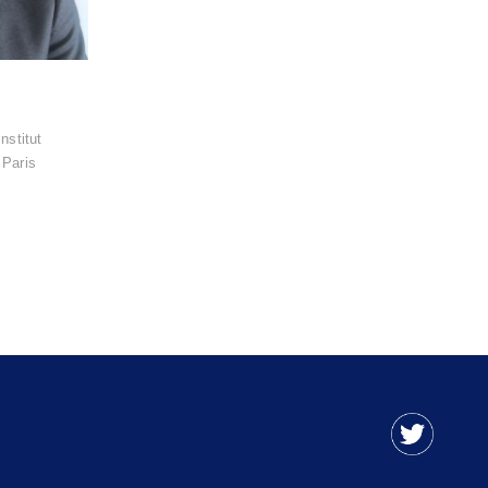
N
nstitut
 Paris