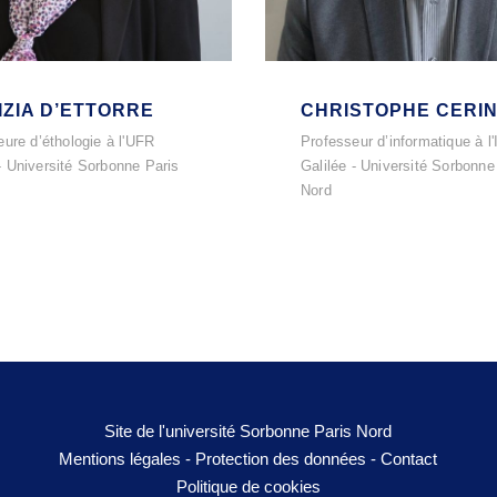
IZIA D’ETTORRE
CHRISTOPHE CERI
ure d’éthologie à l'UFR
Professeur d’informatique à l'I
 Université Sorbonne Paris
Galilée - Université Sorbonne
Nord
Site de l'université Sorbonne Paris Nord
Mentions légales
-
Protection des données
-
Contact
Politique de cookies